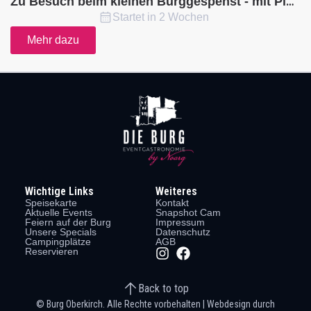
B
Zu Besuch beim kleinen Burggespenst - mit Picknick. 👻
Startet in 2 Wochen
Mehr dazu
Wichtige Links
Weiteres
Speisekarte
Kontakt
Aktuelle Events
Snapshot Cam
Feiern auf der Burg
Impressum
Unsere Specials
Datenschutz
Campingplätze
AGB
Reservieren
Back to top
© Burg Oberkirch. Alle Rechte vorbehalten | Webdesign durch